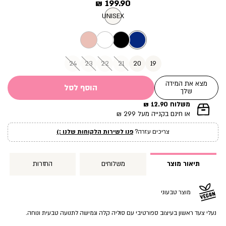
מחיר
199.90 ₪
מוצר
UNISEX
24
23
22
21
20
19
מצא את המידה
הוסף לסל
שלך
משלוח 12.90 ₪
|
או חינם בקנייה מעל 299 ₪
תומך
מכירה
צריכים עזרה?
פנו לשירות הלקוחות שלנו :)
עמוד
מוצר
(12)
תיאור מוצר
משלוחים
החזרות
מוצר טבעוני
נעלי צעד ראשון בעיצוב ספורטיבי עם סוליה קלה וגמישה לתנועה טבעית ונוחה.