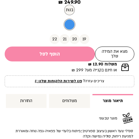
מחיר
249.90 ₪
מוצר
בנות
22
21
20
19
מצא את המידה
הוסף לסל
שלך
משלוח 12.90 ₪
|
או חינם בקנייה מעל 299 ₪
תומך
מכירה
צריכים עזרה?
פנו לשירות הלקוחות שלנו :)
עמוד
מוצר
(12)
תיאור מוצר
משלוחים
החזרות
מוצר טבעוני
סנדלי צעד ראשון בעיצוב ספורטיבי,פיתוח בלעדי של פפאיה-גפה נוחה ומאוררת
למניעת ריחות, סוליה גמישה וקלה