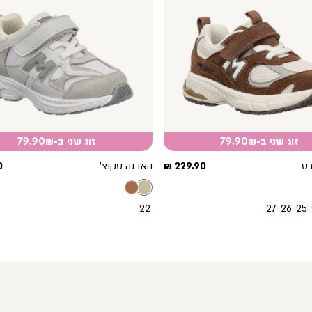
זוג שני ב-79.90₪
זוג שני ב-79.90₪
מחיר
מ
רט
229.90 ₪
האבנה סקוצ’
₪
מוצר
מ
22
27
26
25