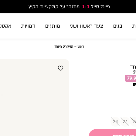
פיינל סייל
1+1
נעלי ספורט וסניקרס זוג שני החל מ-59.90
מתנה* על קולקציית הקיץ
משלוח חינם בקנייה מעל 299₪ | זמני אספקה עד 5 ימי עסקים
ת
בנים
צעד ראשון ושני
מותגים
דמויות
אקססו
ראשי
סניקרס
ראשי
סניקרס מיוחד
מיוחד
חד
2
28
27
2