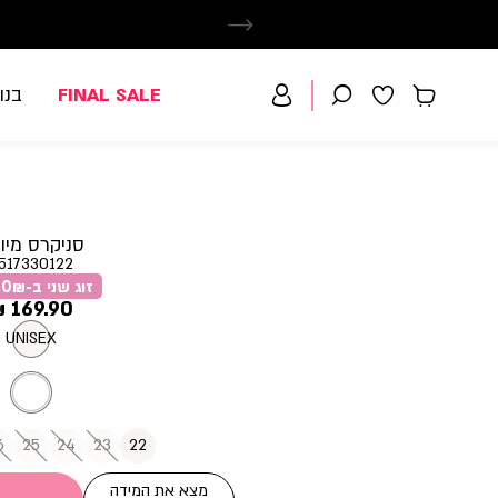
FINAL SALE
בנו
סניקרס מיו
517330122
זוג שני ב-79.90₪
מחיר
169.90 ₪
מוצר
UNISEX
6
25
24
23
22
מצא את המידה