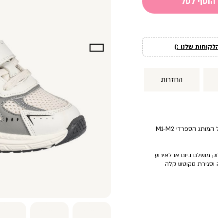
הוסף לסל
לקוחות שלנו :)
החזרות
נעלי סניקרס בעיצוב ספורטיבי-עכשווי, של המותג הספרדי M1-M2
וק מושלם ביום או לאירוע
חה וסגירת סקוטש קלה