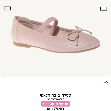
סטלה בובה קלאסי
2512124727
זוג שני ב-59.90₪
מחיר
179.90 ₪