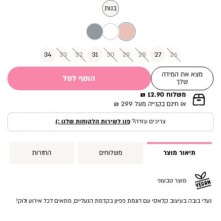
מוצר
בנות
34
33
32
31
30
29
28
27
26
מצא את המידה
הוסף לסל
שלך
משלוח 12.90 ₪
|
או חינם בקנייה מעל 299 ₪
תומך
מכירה
צריכים עזרה?
פנו לשירות הלקוחות שלנו :)
עמוד
מוצר
(12)
תיאור מוצר
משלוחים
החזרות
מוצר טבעוני
נעלי בובה בעיצוב קלאסי עם דוגמת פפיון בקדמת הנעליים, מתאים לכל אירוע ולוק!