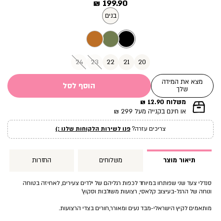
מחיר
199.90 ₪
מוצר
בנים
24
23
22
21
20
מצא את המידה
הוסף לסל
שלך
משלוח 12.90 ₪
|
או חינם בקנייה מעל 299 ₪
תומך
מכירה
צריכים עזרה?
פנו לשירות הלקוחות שלנו :)
עמוד
מוצר
(12)
תיאור מוצר
משלוחים
החזרות
סנדלי צעד שני שפותחו במיוחד לכפות רגליהם של ילדים צעירים, לאחיזה בטוחה
ונוחה של הרגל-בעיצוב קלאסי, רצועות משולבות וסקוץ’
מותאמים לקיץ הישראלי-מבד נעים ומאורר,חורים בצדי הרצועות.