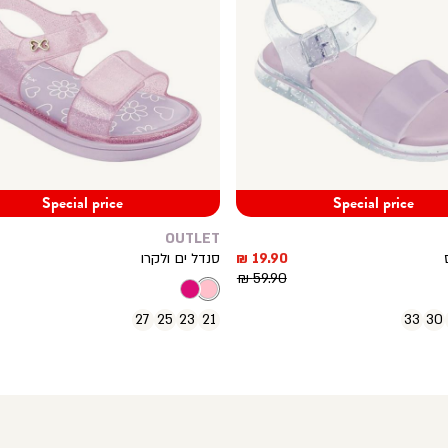
Special price
Special price
OUTLET
מחיר
19.90 ₪
סנדל ים ולקרו
מוצר
מחיר
59.90 ₪
רגיל
27
25
23
21
33
30