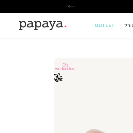
ריז
OUTLET