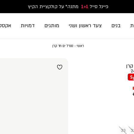
פיינל סייל
1+1
נעלי ספורט וסניקרס זוג שני החל מ-59.90
מתנה* על קולקציית הקיץ
משלוח חינם בקנייה מעל 299₪ | זמני אספקה עד 5 ימי עסקים
ת
בנים
צעד ראשון ושני
מותגים
דמויות
אקססו
ראשי
סנדל
ראשי
סנדל ים חד קרן
ים
חד
קרן
קרן
2
Sp
33
3