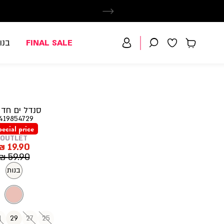
FINAL SALE
בנו
סנדל ים חד 
419854729
ecial price
OUTLET
מחיר
19.90 ₪
מוצר
מחיר
59.90 ₪
רגיל
בנות
1
29
27
25