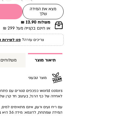
מצא את המידה
שלך
משלוח 12.90 ₪
|
או חינם בקנייה מעל 299 ₪
תומך
מכירה
צריכים עזרה?
פנו לשירות ה
עמוד
מוצר
(12)
תיאור מוצר
משלוחים
מוצר טבעוני
world colors כפכפים סגורים עם 
לאחיזה של כף הרגל, בעיצוב חד קרן של
עם ריח נעים ורענן, אינם מתאימים למים,
המידה שמתחת, לדוגמא: מידה 36 היא בעצם מידה 35-36.