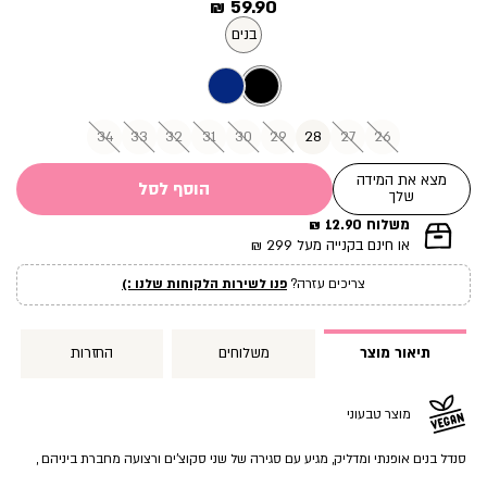
מחיר
59.90 ₪
מוצר
בנים
34
33
32
31
30
29
28
27
26
מצא את המידה
הוסף לסל
שלך
משלוח 12.90 ₪
|
או חינם בקנייה מעל 299 ₪
תומך
מכירה
צריכים עזרה?
פנו לשירות הלקוחות שלנו :)
עמוד
מוצר
(12)
תיאור מוצר
משלוחים
החזרות
מוצר טבעוני
סנדל בנים אופנתי ומדליק, מגיע עם סגירה של שני סקוצ’ים ורצועה מחברת ביניהם ,