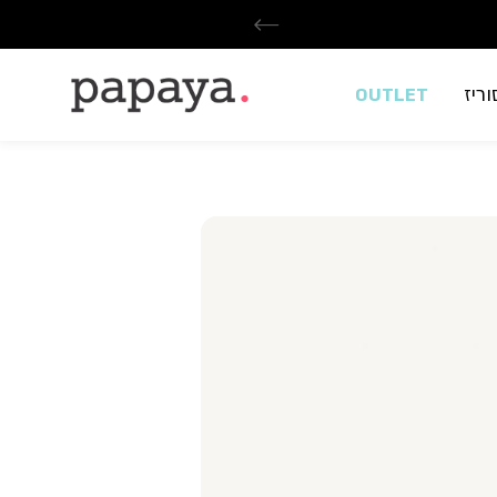
ריז
OUTLET