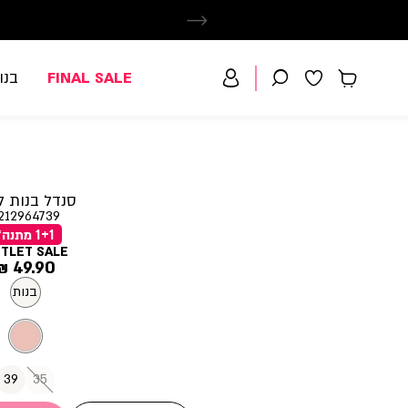
FINAL SALE
בנו
סנדל בנות ל
212964739
1+1 מתנה*
TLET SALE
מחיר
49.90 ₪
מוצר
בנות
39
35