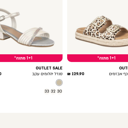
1+1 מתנה*
1+1 מתנה*
OUTLET SALE
OUT
מחיר
מ
פכף אבזמים
129.90 ₪
סנדל יהלומים עקב
₪
מוצר
מ
33
32
30