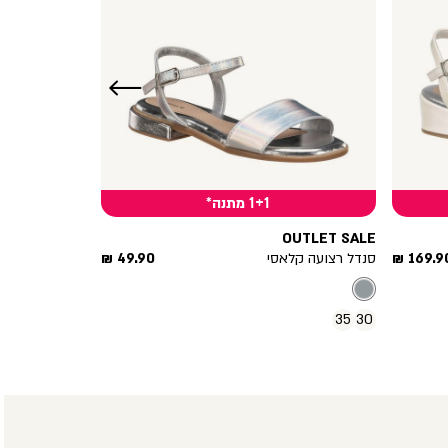
שמאלה
1+1 מתנה*
OUTLET SALE
חיר
מחיר
169.90 
סנדל רצועה קלאסי
49.90 ₪
וצר
מוצר
35
30