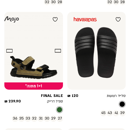
32
30
28
32
30
28
1+1 מתנה*
מחיר
FINAL SALE
120 ₪
סלייד רצועות
מוצר
מחיר
239.90 ₪
סנדל דרייק
מוצר
45
43
41
39
36
35
33
32
31
30
29
27