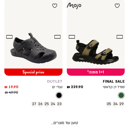
1+1 מתנה*
Special price
OUTLET
FINAL SALE
מחיר
מחיר
19.90 ₪
239.90 ₪
סנדל דן קלאסי
נעלי ים
מוצר
מחיר
מוצר
49.90 ₪
רגיל
27
26
25
24
23
35
34
29