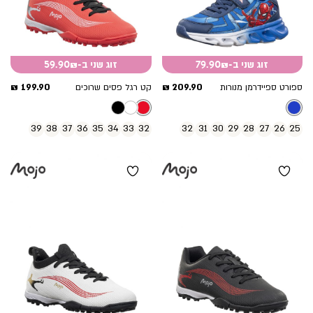
זוג שני ב-79.90₪
זוג שני ב-59.90₪
מחיר
מחיר
199.90 ₪
209.90 ₪
ספורט ספיידרמן מנורות
קט רגל פסים שרוכים
מוצר
מוצר
39
38
37
36
35
34
33
32
32
31
30
29
28
27
26
25