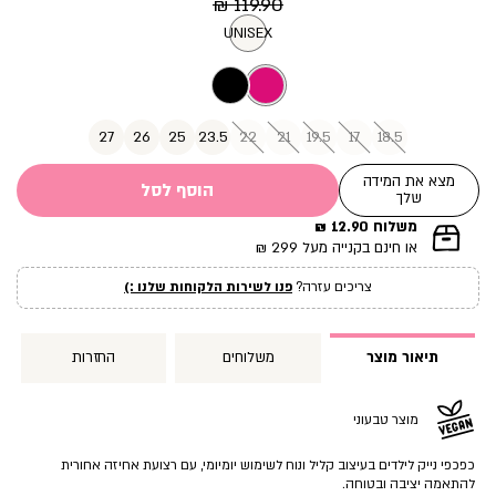
מחיר
מוצר
119.90 ₪
רגיל
UNISEX
27
26
25
23.5
22
21
19.5
17
18.5
מצא את המידה
הוסף לסל
שלך
משלוח 12.90 ₪
|
או חינם בקנייה מעל 299 ₪
תומך
מכירה
צריכים עזרה?
פנו לשירות הלקוחות שלנו :)
עמוד
מוצר
(12)
תיאור מוצר
משלוחים
החזרות
מוצר טבעוני
כפכפי נייק לילדים בעיצוב קליל ונוח לשימוש יומיומי, עם רצועת אחיזה אחורית
להתאמה יציבה ובטוחה.