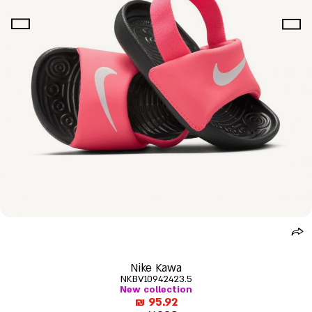
Nike Kawa
NKBV10942423.5
New collection
מחיר
95.92 ₪