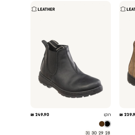
יר
מחיר
239.90
רוקו
249.90 ₪
צר
מוצר
31
30
29
28