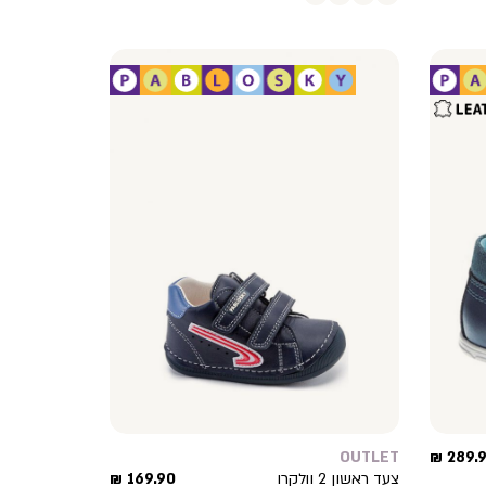
יר
OUTLET
289.90
צר
מחיר
צעד ראשון 2 וולקרו
169.90 ₪