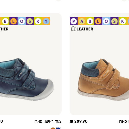
מחיר
מח
 פארו
289.90 ₪
צעד ראשון פארו
 ₪
מוצר
מו