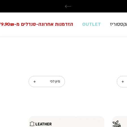
קססוריז
OUTLET
הזדמנות אחרונה-סנדלים מ-79.90₪