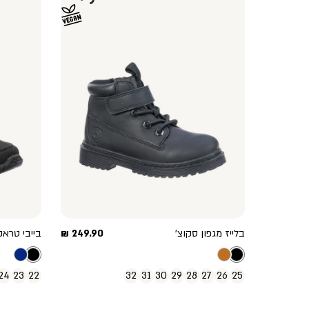
מחיר
בלייז מגפון סקוצ’
249.90 ₪
בייבי טראק 
מוצר
24
23
22
32
31
30
29
28
27
26
25