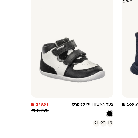
יר
מחיר
169.90
צעד ראשון ווילי סניקרס
179.91 ₪
צר
מחיר
מוצר
199.90 ₪
רגיל
21
20
19