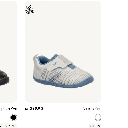
מחיר
ווילי קטרגל
249.90 ₪
ווילי מגפון 
מוצר
23
22
21
20
19