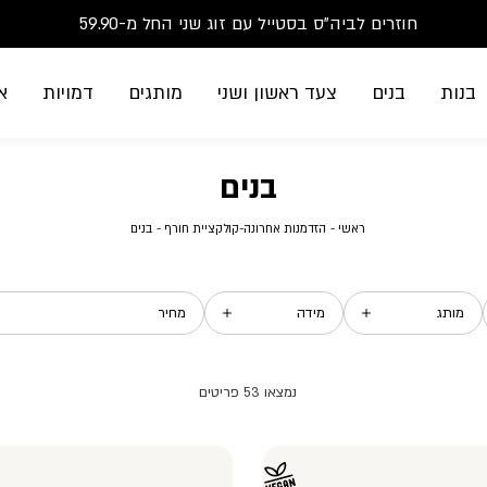
סנדלים-הזדמנות אחרונה-החל מ-79.90
חוזרים לביה"ס בסטייל עם זוג שני החל מ-59.90
משלוח חינם בקנייה מעל 299₪ | זמני אספקה עד 5 ימי עסקים
בנות
בנים
צעד ראשון ושני
מותגים
דמויות
א
בנים
ראשי
הזדמנות
בנים
ראשי
הזדמנות אחרונה-קולקציית חורף
בנים
אחרונה-קולקציית
חורף
מותג
מידה
מחיר
53
פריטים