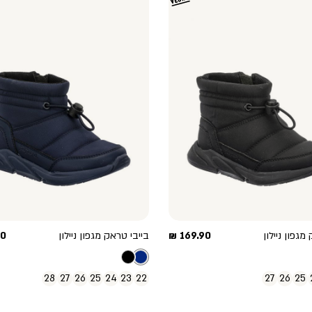
מחיר
מח
מגפון ניילון
169.90 ₪
בייבי טראק מגפון ניילון
 ₪
מוצר
מו
28
27
26
25
24
23
22
27
26
25