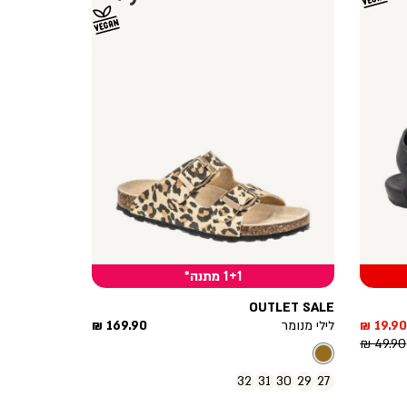
1+1 מתנה*
OUTLET SALE
חיר
מחיר
19.90 ₪
לילי מנומר
169.90 ₪
חיר
וצר
מוצר
49.90 ₪
גיל
32
31
30
29
27