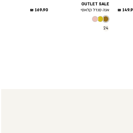
OUTLET SALE
יר
מחיר
149.90
אנה סנדל קלאסי
169.90 ₪
צר
מוצר
24