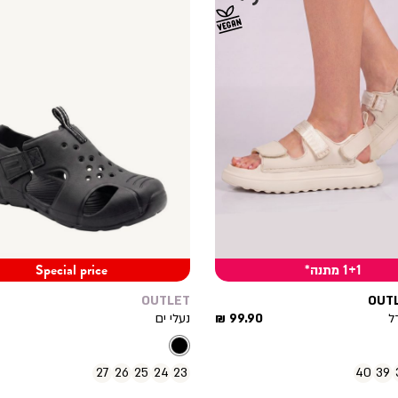
1+1 מתנה*
Special price
OUTLET
OUT
מחיר
מ
ל
99.90 ₪
נעלי ים
מוצר
מ
מ
ר
27
26
25
24
23
40
39