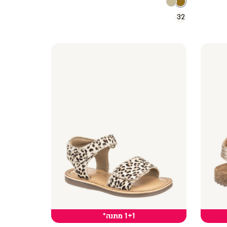
32
1+1 מתנה*