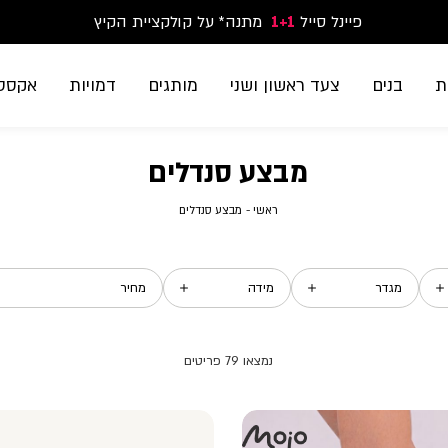
פיינל סייל
1+1
נעלי ספורט וסניקרס זוג שני החל מ-59.90
מתנה* על קולקציית הקיץ
משלוח חינם בקנייה מעל 299₪ | זמני אספקה עד 5 ימי עסקים
ת
בנים
צעד ראשון ושני
מותגים
דמויות
אקססו
מבצע סנדלים
ראשי
מבצע
ראשי
מבצע סנדלים
סנדלים
מגדר
מידה
מחיר
79
פריטים