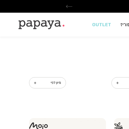
ריז
OUTLET