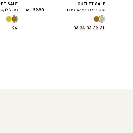
LET SALE
OUTLET SALE
מחיר
סנטוריני כפכף אבזמים
129.90 ₪
סנדל לקסי
מוצר
24
36
34
33
32
31