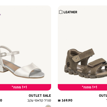
1+1 מתנה*
1+1 מתנה*
OUTLET SALE
OUT
מחיר
מח
169.90 ₪
סנדל קלאסי עקב
 ₪
מוצר
מו