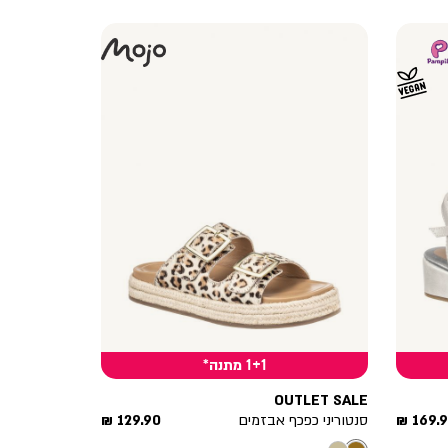
1+1 מתנה*
OUTLET SALE
יר
מחיר
169.90
סנטוריני כפכף אבזמים
129.90 ₪
צר
מוצר