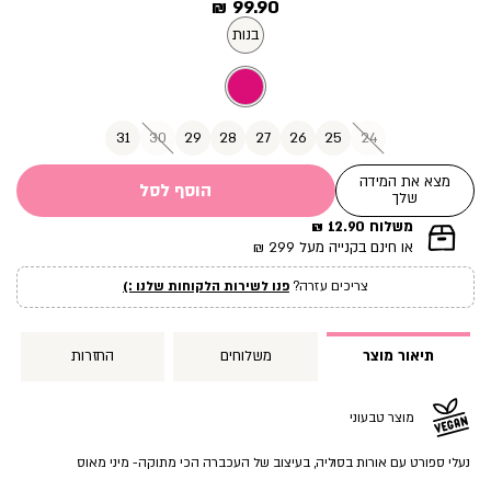
מחיר
99.90 ₪
מוצר
בנות
31
30
29
28
27
26
25
24
מצא את המידה
הוסף לסל
שלך
משלוח 12.90 ₪
|
או חינם בקנייה מעל 299 ₪
תומך
מכירה
צריכים עזרה?
פנו לשירות הלקוחות שלנו :)
עמוד
מוצר
(12)
תיאור מוצר
משלוחים
החזרות
מוצר טבעוני
נעלי ספורט עם אורות בסוליה, בעיצוב של העכברה הכי מתוקה- מיני מאוס