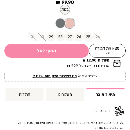
מחיר
99.90 ₪
מוצר
בנות
31
30
29
28
27
26
25
24
מצא את המידה
הוסף לסל
שלך
משלוח 12.90 ₪
|
או חינם בקנייה מעל 299 ₪
תומך
מכירה
צריכים עזרה?
פנו לשירות הלקוחות שלנו :)
עמוד
מוצר
(12)
תיאור מוצר
משלוחים
החזרות
מוצר טבעוני
נעלי ספורט בעיצוב קלאסי וצבעים רכים, עשוי מבד נושם ואיכותי, סוליה נוחה
וקלה-מגיע עם אורות