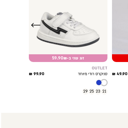
שמאלה
זוג שני ב-59.90₪
OUTLET
מחיר
מחיר
49.90 ₪
סניקרס רודי מיוחד
99.90 ₪
מוצר
מוצר
29
25
23
21