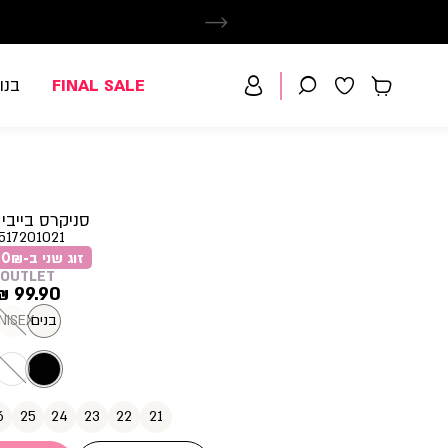
FINAL SALE
בנו
סניקרס בייבי 
517201021
זוג שני ב-59.90₪
OUTLET
מחיר
99.90 ₪
מוצר
בנים
NISEX
6
25
24
23
22
21