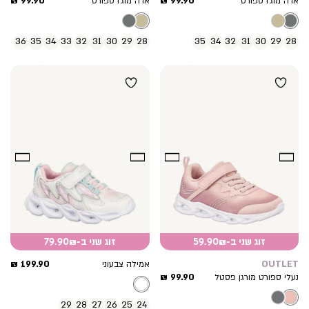
99.90 ₪
99.90 ₪
אדה מוג’ו ספורט
אדה מוג’ו ספורט
מוצר
מוצר
36
35
34
33
32
31
30
29
28
35
34
32
31
30
29
28
זוג שני ב-59.90₪
זוג שני ב-79.90₪
מחיר
199.90 ₪
OUTLET
אמילה צבעוני
מחיר
מוצר
99.90 ₪
נעלי ספורט מורגן פסטל
מוצר
29
28
27
26
25
24