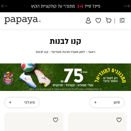
פיינל סייל
1+1
נעלי ספורט וסניקרס זוג שני החל מ-59.90
מתנה* על קולקציית הקיץ
משלוח חינם בקנייה מעל 299₪ | זמני אספקה עד 5 ימי עסקים
קנו לבנות
ראשי
לזמן
קנו
ראשי
לזמן מוגבל-חגיגת מונדיאל
קנו לבנות
מוגבל-חגיגת
לבנות
מונדיאל
סינון