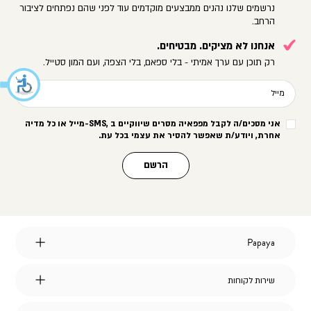
נרשמים שלנו נהנים ממבצעים מוקדמים עוד לפני שהם נפתחים לציבור
הרחב.
אנחנו לא מציקים. מבטיחים.
רק תוכן עם ערך אמיתי - בלי ספאם, בלי הצפה, ועם המון סטייל.
מייל
אני מסכים/ה לקבל מפפאיה מסרים שיווקיים ב
-SMS,
מייל או כל מדיה
אחרת, ויודע/ת שאפשר להסיר את עצמי בכל עת
.
הרשם
Papaya
Papaya
אודות
מועדון לקוחות
שירות
שירות לקוחות
הצהרת נגישות
לקוחות
דברו איתנו
אחריות על מוצרי החברה
שאלות ותשובות
דרושים