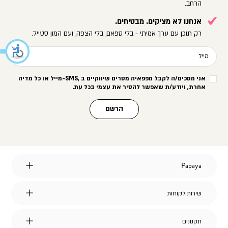
הרחב.
אנחנו לא מציקים. מבטיחים.
רק תוכן עם ערך אמיתי - בלי ספאם, בלי הצפה, ועם המון סטייל.
מייל
אני מסכים/ה לקבל מפפאיה מסרים שיווקיים ב
-SMS,
מייל או כל מדיה
אחרת, ויודע/ת שאפשר להסיר את עצמי בכל עת
.
הרשם
Papaya
Papaya
אודות
מועדון לקוחות
שירות
שירות לקוחות
הצהרת נגישות
לקוחות
דברו איתנו
אחריות על מוצרי החברה
שאלות ותשובות
דרושים
תקנונים
תקנונים
משלוחים