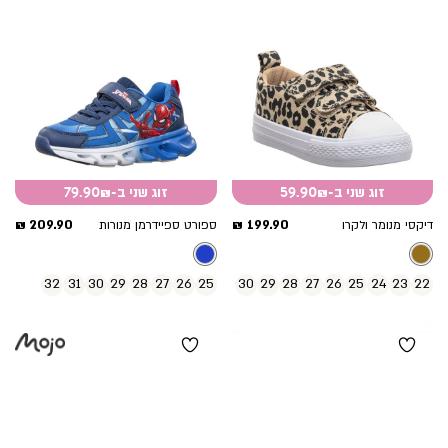
זוג שני ב-59.90₪
זוג שני ב-79.90₪
מחיר
מחיר
209.90 ₪
199.90 ₪
דיקסי מנומר ולקרו
ספורט ספיידרמן מנורות
מוצר
מוצר
32
31
30
29
28
27
26
25
30
29
28
27
26
25
24
23
22