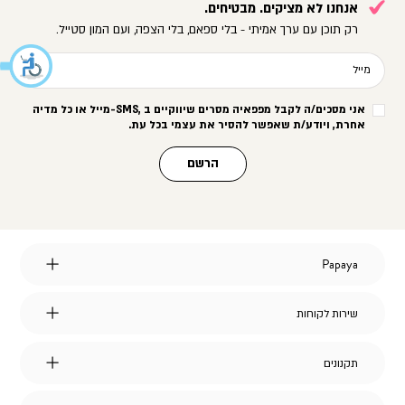
אנחנו לא מציקים. מבטיחים.
רק תוכן עם ערך אמיתי - בלי ספאם, בלי הצפה, ועם המון סטייל.
מייל
אני מסכים/ה לקבל מפפאיה מסרים שיווקיים ב
-SMS,
מייל או כל מדיה
אחרת, ויודע/ת שאפשר להסיר את עצמי בכל עת
.
הרשם
Papaya
Papaya
אודות
מועדון לקוחות
שירות
שירות לקוחות
הצהרת נגישות
לקוחות
דברו איתנו
אחריות על מוצרי החברה
שאלות ותשובות
דרושים
תקנונים
תקנונים
משלוחים
תקנון אתר
החלפות והחזרות
תקנון מבצעים
איתור חשבונית