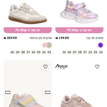
זוג שני ב-79.90₪
זוג שני ב-79.90₪
מחיר
מחיר
229.90 ₪
199.90 ₪
ספורט חד קרן
סניקרס מון קלאסי
מוצר
מוצר
40
39
38
37
36
35
34
33
31
30
29
28
27
26
25
24