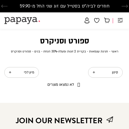
חוזרים לביה"ס בסטייל עם זוג שני החל מ-59.90
סנדלים-הזדמנות אחרונה-החל מ-79.90
משלוח חינם בקנייה מעל 299₪ | זמני אספקה עד 5 ימי עסקים
ספורט וסניקרס
ראשי
חגיגת
בקניית
בנים
ספורט
ראשי
חגיגת עצמאות
בקניית 2 זוגות ומעלה-30% הנחה
בנים
ספורט וסניקרס
עצמאות
2
וסניקרס
זוגות
ומעלה-30%
הנחה
סינון
לא נמצאו מוצרים
JOIN OUR NEWSLETTER