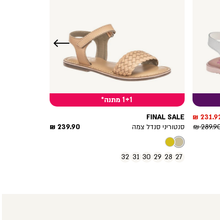
שמאלה
1+1 מתנה*
חיר
FINAL SALE
231.92 
וצר
חיר
מחיר
289.90 
סנטוריני סנדל צמה
239.90 ₪
גיל
מוצר
32
31
30
29
28
27