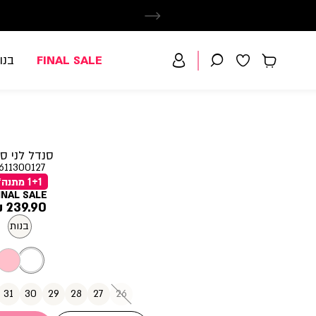
FINAL SALE
בנו
סנדל לני סג
611300127
1+1 מתנה*
INAL SALE
מחיר
239.90 ₪
מוצר
בנות
31
30
29
28
27
26