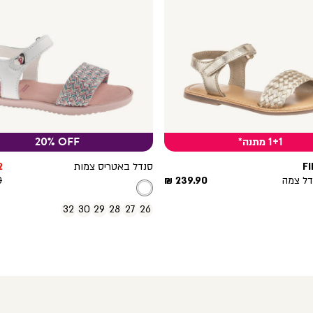
1+1 מתנה*
20% OFF
מ
F
סנדל באטריס צמות
₪
מחיר
מ
מ
נדל צמה
239.90 ₪
₪
מוצר
ר
32
30
29
28
27
26