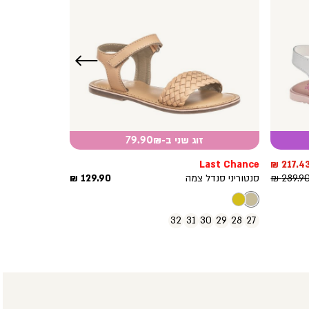
שמאלה
זוג שני ב-79.90₪
חיר
Last Chance
217.43 
חיר
וצר
מחיר
289.90 
סנטוריני סנדל צמה
129.90 ₪
גיל
מוצר
32
31
30
29
28
27