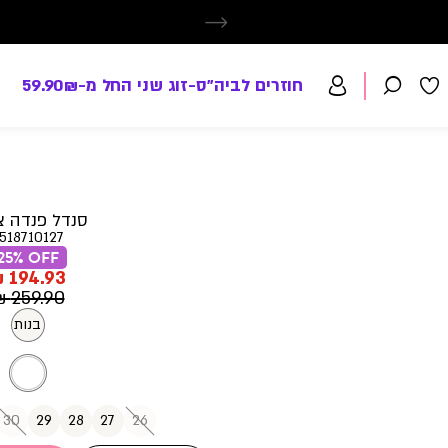
חוזרים לביה"ס-זוג שני החל מ-59.90₪
סנדל פנדה צ
518710127
25% OFF
מחיר
194.93 ₪
מוצר
מחיר
259.90 ₪
רגיל
בנות
30
29
28
27
26