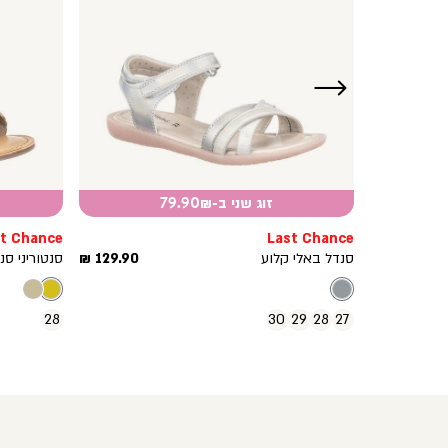
ימינה
זוג שני ב-79.90₪
t Chance
Last Chance
מחיר
מחיר
129.90 ₪
סנדל באלי קלוע
129.90 ₪
סנטוריני ס
מוצר
מוצר
28
30
29
28
27