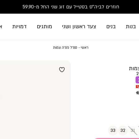
סנדלים-הזדמנות אחרונה-החל מ-79.90
חוזרים לביה"ס בסטייל עם זוג שני החל מ-59.90
משלוח חינם בקנייה מעל 299₪ | זמני אספקה עד 5 ימי עסקים
בנות
בנים
צעד ראשון ושני
מותגים
דמויות
א
ראשי
סנדל
ראשי
סנדל פנדה צמות
פנדה
צמות
מות
2
33
32
31