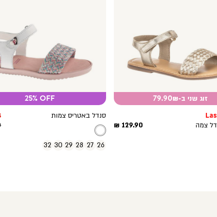
זוג שני ב-79.90₪
25% OFF
מ
Las
סנדל באטריס צמות
₪
מחיר
מ
מ
נדל צמה
129.90 ₪
₪
מוצר
ר
32
30
29
28
27
26