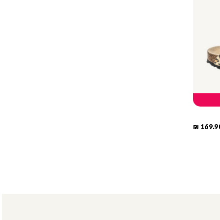
חיר
169.90
וצר