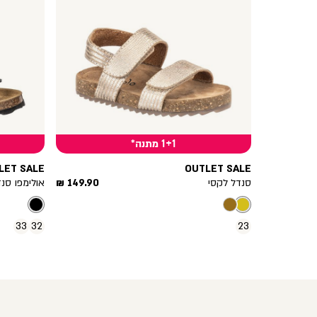
1+1 מתנה*
LET SALE
OUTLET SALE
מחיר
סנדל לקסי
149.90 ₪
אולימפו סנ
מוצר
33
32
23