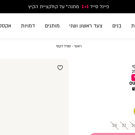
פיינל סייל
1+1
נעלי ספורט וסניקרס זוג שני החל מ-59.90
מתנה* על קולקציית הקיץ
משלוח חינם בקנייה מעל 299₪ | זמני אספקה עד 5 ימי עסקים
ת
בנים
צעד ראשון ושני
מותגים
דמויות
אקססו
ראשי
סנדל
ראשי
סנדל לקסי
לקסי
י
2
OU
28
27
2