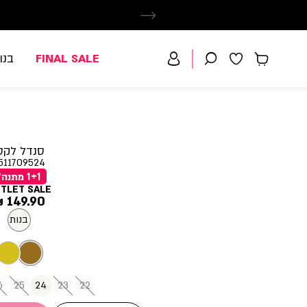
FINAL SALE
בנו
סנדל לקס
511709524
1+1 מתנה*
TLET SALE
מחיר
149.90 ₪
מוצר
בנות
6
25
24
23
22