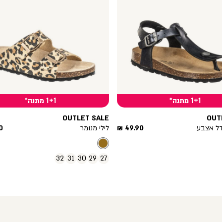
1+1 מתנה*
1+1 מתנה*
OUTLET SALE
OUT
מחיר
מ
דל אצבע
49.90 ₪
לילי מנומר
 ₪
מוצר
מ
32
31
30
29
27