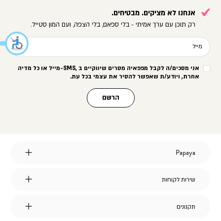
אנחנו לא מציקים. מבטיחים.
רק תוכן עם ערך אמיתי - בלי ספאם, בלי הצפה, ועם המון סטייל.
מייל
אני מסכים/ה לקבל מפפאיה מסרים שיווקיים ב
-SMS,
מייל או כל מדיה
אחרת, ויודע/ת שאפשר להסיר את עצמי בכל עת
.
הרשם
Papaya
Papaya
אודות
מועדון לקוחות
שירות
שירות לקוחות
הצהרת נגישות
לקוחות
דברו איתנו
אחריות על מוצרי החברה
שאלות ותשובות
דרושים
תקנונים
תקנונים
משלוחים
תקנון אתר
החלפות והחזרות