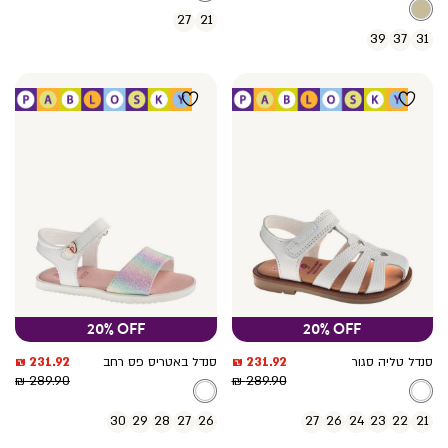
27
21
39
37
31
20% OFF
20% OFF
מחיר
מחיר
231.92 ₪
231.92 ₪
סנדל טליה סגור
סנדל באטריס פס רחב
מחיר
מוצר
מחיר
מוצר
289.90 ₪
289.90 ₪
רגיל
רגיל
30
29
28
27
26
27
26
24
23
22
21