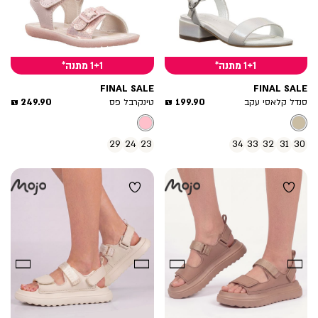
1+1 מתנה*
1+1 מתנה*
FINAL SALE
FINAL SALE
מחיר
מחיר
249.90 ₪
199.90 ₪
סנדל קלאסי עקב
טינקרבל פס
מוצר
מוצר
29
24
23
34
33
32
31
30