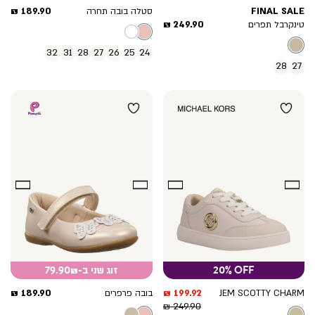
מחיר
189.90 ₪
FINAL SALE
סטלה בובה תחרה
מחיר
מוצר
249.90 ₪
טינקרבל תפרים
מוצר
32
31
28
27
26
25
24
28
27
20% OFF
זוג שני ב-79.90₪
מחיר
מחיר
189.90 ₪
199.92 ₪
JEM SCOTTY CHARM
בובה פרפרים
מחיר
מוצר
מוצר
249.90 ₪