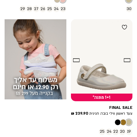
רגיל
29
28
27
26
25
24
23
30
|
category
sales
support
promotion
banner
(17)
1+1 מתנה*
FINAL SALE
מחיר
239.90 ₪
צעד ראשון ווילי בובה חגיגית
מוצר
25
24
22
20
19