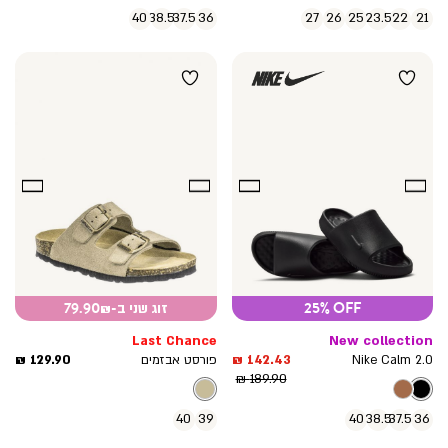
40
38.5
37.5
36
27
26
25
23.5
22
21
25% OFF
זוג שני ב-79.90₪
Last Chance
New collection
מחיר
מחיר
129.90 ₪
142.43 ₪
Nike Calm 2.0
פורסט אבזמים
מוצר
מחיר
מוצר
189.90 ₪
רגיל
40
39
40
38.5
37.5
36