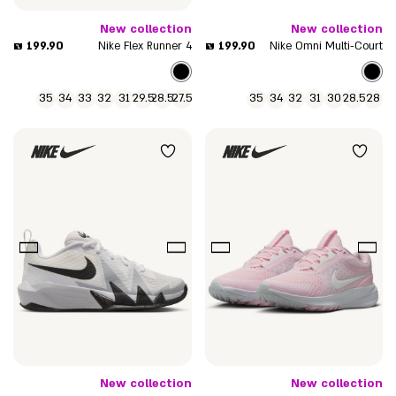
New collection
New collection
מחיר
מחיר
199.90 ₪
199.90 ₪
Nike Flex Runner 4
Nike Omni Multi-Court
מוצר
מוצר
35
34
33
32
31
29.5
28.5
27.5
35
34
32
31
30
28.5
28
New collection
New collection