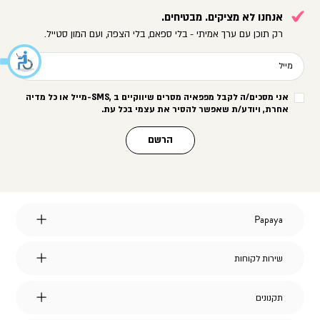
אנחנו לא מציקים. מבטיחים.
רק תוכן עם ערך אמיתי - בלי ספאם, בלי הצפה, ועם המון סטייל.
מייל
אני מסכים/ה לקבל מפפאיה מסרים שיווקיים ב
-SMS,
מייל או כל מדיה
אחרת, ויודע/ת שאפשר להסיר את עצמי בכל עת
.
הרשם
Papaya
Papaya
אודות
מועדון לקוחות
שירות
שירות לקוחות
הצהרת נגישות
לקוחות
דברו איתנו
אחריות על מוצרי החברה
שאלות ותשובות
דרושים
תקנונים
תקנונים
משלוחים
תקנון אתר
החלפות והחזרות