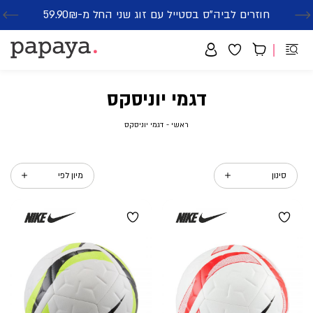
חוזרים לביה"ס בסטייל עם זוג שני החל מ-59.90₪
סנדלים-הזדמנות אחרונה-החל מ-79.90₪
משלוח חינם בקנייה מעל 299₪ | זמני אספקה עד 5 ימי עסקים
דגמי יוניסקס
ראשי
דגמי
ראשי
דגמי יוניסקס
יוניסקס
סינון