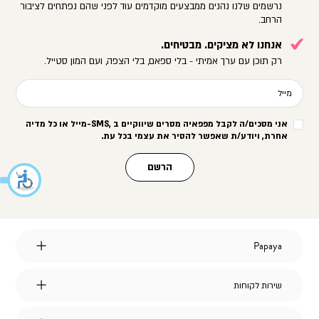
נרשמים שלנו נהנים ממבצעים מוקדמים עוד לפני שהם נפתחים לציבור
הרחב.
אנחנו לא מציקים. מבטיחים.
רק תוכן עם ערך אמיתי - בלי ספאם, בלי הצפה, ועם המון סטייל.
מייל
אני מסכים/ה לקבל מפפאיה מסרים שיווקיים ב
-SMS,
מייל או כל מדיה
אחרת, ויודע/ת שאפשר להסיר את עצמי בכל עת
.
הרשם
Papaya
Papaya
אודות
מועדון לקוחות
שירות
שירות לקוחות
הצהרת נגישות
לקוחות
דברו איתנו
אחריות על מוצרי החברה
שאלות ותשובות
דרושים