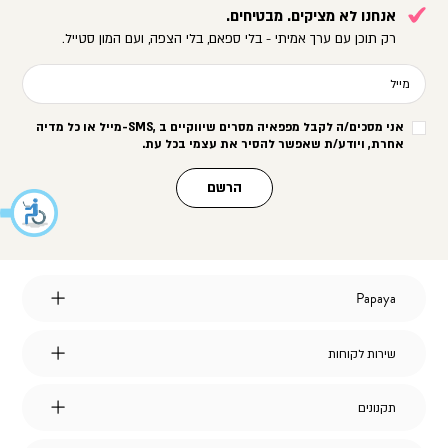
אנחנו לא מציקים. מבטיחים.
רק תוכן עם ערך אמיתי - בלי ספאם, בלי הצפה, ועם המון סטייל.
מייל
אני מסכים/ה לקבל מפפאיה מסרים שיווקיים ב
-SMS,
מייל או כל מדיה
אחרת, ויודע/ת שאפשר להסיר את עצמי בכל עת
.
הרשם
Papaya
Papaya
אודות
מועדון לקוחות
שירות
שירות לקוחות
הצהרת נגישות
לקוחות
דברו איתנו
אחריות על מוצרי החברה
שאלות ותשובות
דרושים
תקנונים
תקנונים
משלוחים
תקנון אתר
החלפות והחזרות
תקנון מבצעים