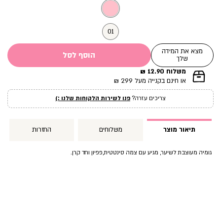
מוצר
01
מצא את המידה
הוסף לסל
שלך
משלוח 12.90 ₪
|
או חינם בקנייה מעל 299 ₪
תומך
מכירה
צריכים עזרה?
פנו לשירות הלקוחות שלנו :)
עמוד
מוצר
(12)
תיאור מוצר
משלוחים
החזרות
גומיה מעוצבת לשיער, מגיע עם צמה סינטטית,פפיון וחד קרן.