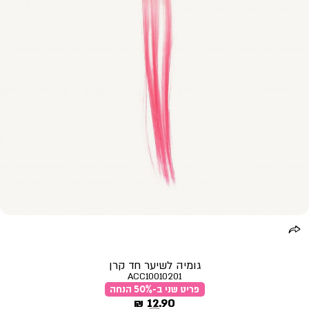
גומיה לשיער חד קרן
ACC10010201
פריט שני ב-50% הנחה
מחיר
12.90 ₪