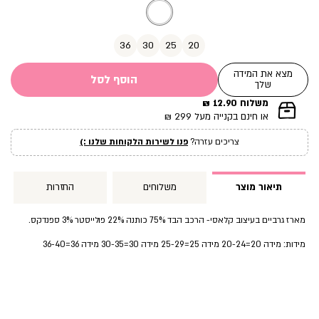
מוצר
36
30
25
20
מצא את המידה
הוסף לסל
שלך
משלוח 12.90 ₪
|
או חינם בקנייה מעל 299 ₪
תומך
מכירה
צריכים עזרה?
פנו לשירות הלקוחות שלנו :)
עמוד
מוצר
(12)
תיאור מוצר
משלוחים
החזרות
מארז גרביים בעיצוב קלאסי- הרכב הבד 75% כותנה 22% פולייסטר 3% ספנדקס.
מידות: מידה 20=20-24 מידה 25=25-29 מידה 30=30-35 מידה 36=36-40