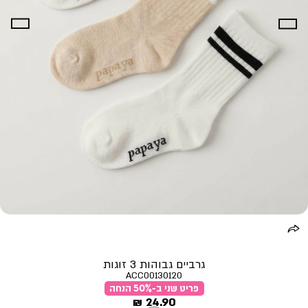
גרביים גבוהות 3 זוגות
ACC00130120
פריט שני ב-50% הנחה
מחיר
24.90 ₪