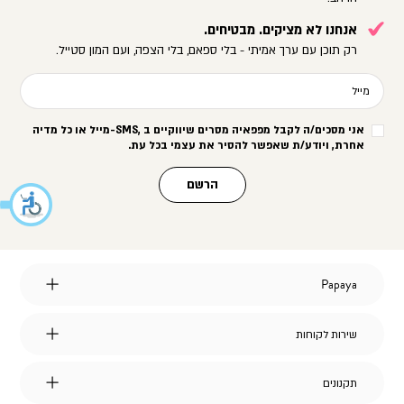
אנחנו לא מציקים. מבטיחים.
רק תוכן עם ערך אמיתי - בלי ספאם, בלי הצפה, ועם המון סטייל.
מייל
אני מסכים/ה לקבל מפפאיה מסרים שיווקיים ב
-SMS,
מייל או כל מדיה
אחרת, ויודע/ת שאפשר להסיר את עצמי בכל עת
.
הרשם
Papaya
Papaya
אודות
מועדון לקוחות
שירות
שירות לקוחות
הצהרת נגישות
לקוחות
דברו איתנו
אחריות על מוצרי החברה
שאלות ותשובות
דרושים
תקנונים
תקנונים
משלוחים
תקנון אתר